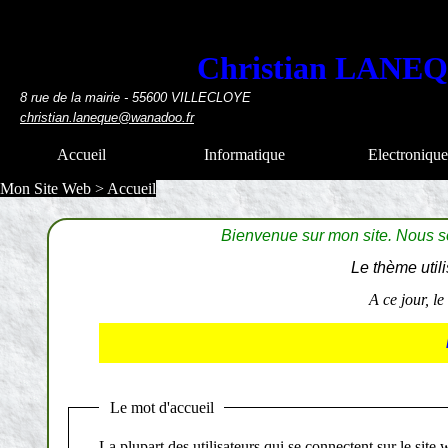
Christian LA
8 rue de la mairie - 55600 VILLECLOYE
christian.laneque@wanadoo.fr
Accueil
Informatique
Electroniqu
Mon Site Web
>
Accueil
Bienvenue sur mon site. Nous 
Le thème utili
A ce jour, le
Le mot d'accueil
La plupart des utilisateurs qui se connectent sur le sit