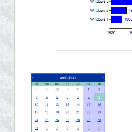
août 2026
<
>
lu
ma
me
je
ve
sa
di
27
28
29
30
31
1
2
3
4
5
6
7
8
9
10
11
12
13
14
15
16
17
18
19
20
21
22
23
24
25
26
27
28
29
30
31
1
2
3
4
5
6