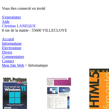
Vous êtes connecté en invité
Se connecter
S'enregistrer
Aide
Christian LANEQUE
8 rue de la mairie - 55600 VILLECLOYE
christian.laneque@wanadoo.fr
Accueil
Informatique
Electronique
Divers
Commentaires
Contact
Mon Site Web
>
Informatique